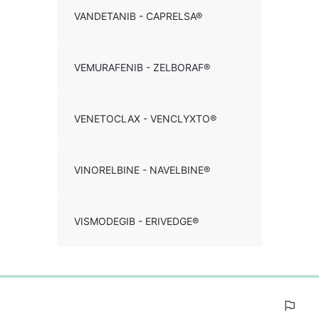
VANDETANIB - CAPRELSA®
VEMURAFENIB - ZELBORAF®
VENETOCLAX - VENCLYXTO®
VINORELBINE - NAVELBINE®
VISMODEGIB - ERIVEDGE®
0%